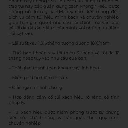
nhanh hay không? Và liệu các cửa hàng cầm đồ có
tráo túi hay bảo quản đúng cách không? Hiểu được
những nỗi lo này, VietMoney cam kết mang đến
dịch vụ cầm túi hiệu minh bạch và chuyên nghiệp,
giúp bạn giải quyết nhu cầu tài chính mà vẫn bảo
vệ tối đa tài sản giá trị của mình, với những ưu điểm
nổi bật sau:
– Lãi suất vay 1,5%/tháng tương đương 18%/năm.
– Thời hạn khoản vay tối thiểu 3 tháng và tối đa 12
tháng hoặc tùy vào nhu cầu của bạn.
– Thời gian thanh toán khoản vay linh hoạt.
– Miễn phí bảo hiểm tài sản.
–
Giải ngân nhanh chóng
.
– Hợp đồng
cầm cố túi xách hiệu
rõ ràng, có tính
pháp lý.
– Túi xách hiệu được niêm phong trước sự chứng
kiến của khách hàng và bảo quản theo quy trình
chuyên nghiệp.