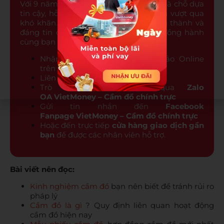
Với 9 năm đồng hành, VietMoney luôn là chỗ dựa
tin cậy, hỗ trợ tài chính kịp thời để bạn vượt qua
khó khăn. Với chúng tôi, sự tử tế, chân thành
và
đáng tin cậy là những giá trị cốt lõi đồng hành
cùng bạn vượt qua mọi thử thách.
Nhận hỗ trợ định giá tham khảo Online
trên
website VietMoney
Liên hệ
tổng đài 19008009
Trò chuyện miễn phí qua
Zalo
OA VietMoney – Cầm đồ chính trực
Gửi tin nhắn đến
Facebook
Fanpage VietMoney – Cầm đồ chính trực
Hoặc đến trực tiếp
cửa hàng giao dịch gần
bạn
để được các nhân viên hỗ trợ.
Bài viết nên đọc:
Kinh nghiệm cầm đồ
bạn nên biết để tránh rủi ro
pháp lý
Cầm đồ là gì
? Quy định liên quan hoạt động
cầm đồ hiện nay