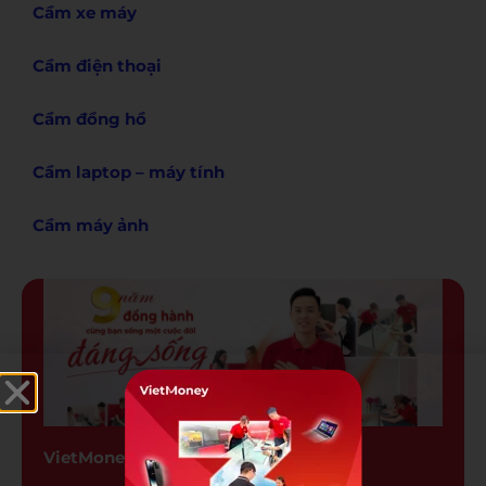
Cầm xe máy
Cầm điện thoại
Cầm đồng hồ
Cầm laptop – máy tính
Cầm máy ảnh
VietMoney – Cầm Đồ Chính Trực