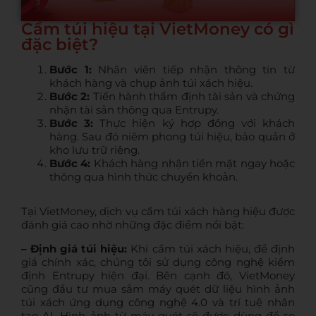
Cầm túi hiệu tại VietMoney có gì
đặc biệt?
Bước 1:
Nhân viên tiếp nhận thông tin từ
khách hàng và chụp ảnh túi xách hiệu.
Bước 2:
Tiến hành thẩm định tài sản và chứng
nhận tài sản thông qua Entrupy.
Bước 3:
Thực hiện ký hợp đồng với khách
hàng. Sau đó niêm phong túi hiệu, bảo quản ở
kho lưu trữ riêng.
Bước 4:
Khách hàng nhận tiền mặt ngay hoặc
thông qua hình thức chuyển khoản.
Tại VietMoney, dịch vụ cầm túi xách hàng hiệu được
đánh giá cao nhờ những đặc điểm nổi bật:
– Định giá túi hiệu:
Khi cầm túi xách hiệu,
đ
ể định
giá
chính xác,
chúng tôi sử dụng công nghệ kiểm
định Entrupy hiện đại. Bên cạnh đó, VietMoney
cũng đầu tư mua sắm máy quét dữ liệu hình ảnh
túi xách ứng dụng công nghệ 4.0 và trí tuệ nhân
tạo AI. Hình ảnh từ máy quét sẽ được dùng để so