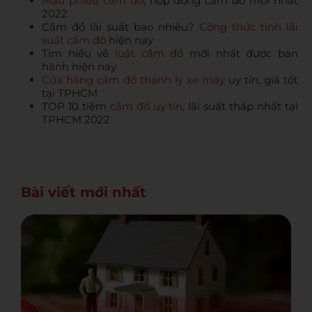
Mẫu phiếu cầm đồ
, hợp đồng cầm đồ mới nhất
2022
Cầm đồ lãi suất bao nhiêu?
Công thức tính lãi
suất cầm đồ
hiện nay
Tìm hiểu về
luật cầm đồ
mới nhất được ban
hành hiện nay
Cửa hàng cầm đồ thanh lý xe máy
uy tín, giá tốt
tại TPHCM
TOP 10 tiệm
cầm đồ uy tín
, lãi suất thấp nhất tại
TPHCM 2022
Bài viết mới nhất