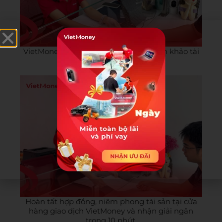
VietMoney liên hệ hỗ trợ định giá tham khảo tài
sản và tư vấn dịch vụ.
Hoàn tất hợp đồng, niêm phong tài sản tại cửa
hàng giao dịch VietMoney và nhận giải ngân
trong 10 phút.