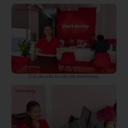
Gửi yêu cầu tư vấn tới VietMoney.