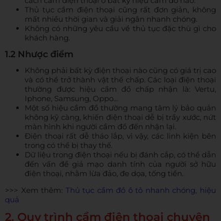
cách cầm điện thoại ở bất kỳ hiệu cầm đồ nào.
Thủ tục cầm điện thoại cũng rất đơn giản, không
mất nhiều thời gian và giải ngân nhanh chóng.
Không có những yêu cầu về thủ tục đặc thù gì cho
khách hàng.
1.2 Nhược điểm
Không phải bất kỳ điện thoại nào cũng có giá trị cao
và có thể trở thành vật thế chấp. Các loại điện thoại
thường được hiệu cầm đồ chấp nhận là: Vertu,
Iphone, Samsung, Oppo…
Một số hiệu cầm đồ thường mang tâm lý bảo quản
không kỹ càng, khiến điện thoại dễ bị trầy xước, nứt
màn hình khi người cầm đồ đến nhận lại.
Điện thoại rất dễ tháo lắp, vì vậy, các linh kiện bên
trong có thể bị thay thế.
Dữ liệu trong điện thoại nếu bị đánh cắp, có thể dẫn
đến vấn đề giả mạo danh tính của người sở hữu
điện thoại, nhằm lừa đảo, đe dọa, tống tiền.
>>> Xem thêm:
Thủ tục cầm đồ ô tô nhanh chóng, hiệu
quả
2. Quy trình cầm điện thoại chuyên