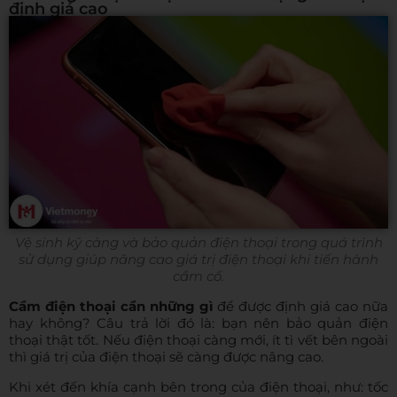
định giá cao
Vệ sinh kỹ càng và bảo quản điện thoại trong quá trình
sử dụng giúp nâng cao giá trị điện thoại khi tiến hành
cầm cố.
Cầm điện thoại cần những gì
để được định giá cao nữa
hay không? Câu trả lời đó là: bạn nên bảo quản điện
thoại thật tốt. Nếu điện thoại càng mới, ít tì vết bên ngoài
thì giá trị của điện thoại sẽ càng được nâng cao.
Khi xét đến khía cạnh bên trong của điện thoại, như: tốc