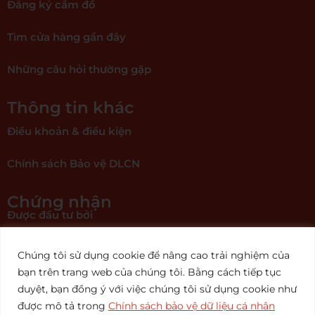
Đăng ký cầm đồ
Tìm cửa hàng gần đây
Những câu hỏi thường gặp
Thông tin khác
Điều khoản & điều kiện
Chính sách Bảo vệ DLCN
Chứng nhận
Được đầu tư bởi
Chúng tôi sử dụng cookie để nâng cao trải nghiệm của
bạn trên trang web của chúng tôi. Bằng cách tiếp tục
duyệt, bạn đồng ý với việc chúng tôi sử dụng cookie như
được mô tả trong
Chính sách bảo vệ dữ liệu cá nhân