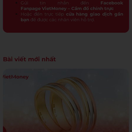
Gửi tin nhắn đến
Facebook
Fanpage VietMoney – Cầm đồ chính trực
Hoặc đến trực tiếp
cửa hàng giao dịch gần
bạn
để được các nhân viên hỗ trợ.
Bài viết mới nhất