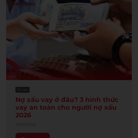
Tin tức
Nợ xấu vay ở đâu? 3 hình thức
vay an toàn cho người nợ xấu
2026
26/05/2026