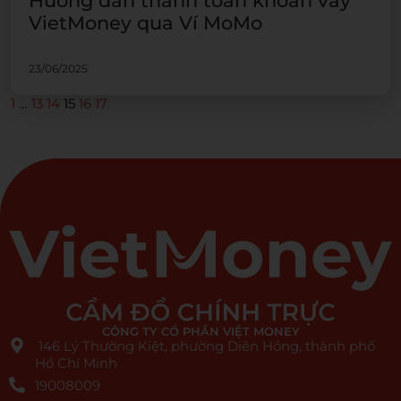
Hướng dẫn thanh toán khoản vay
VietMoney qua Ví MoMo
23/06/2025
1
…
13
14
15
16
17
CÔNG TY CỔ PHẦN VIỆT MONEY
146 Lý Thường Kiệt, phường Diên Hồng, thành phố
Hồ Chí Minh
19008009