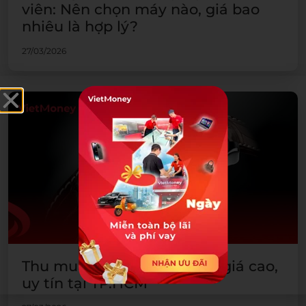
viên: Nên chọn máy nào, giá bao
nhiêu là hợp lý?
27/03/2026
Thu mua đồng hồ cũ ở đâu giá cao,
uy tín tại TP.HCM