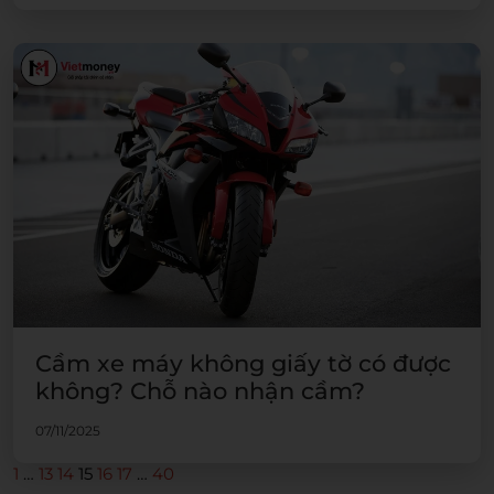
Cầm xe máy không giấy tờ có được
không? Chỗ nào nhận cầm?
07/11/2025
1
…
13
14
15
16
17
…
40