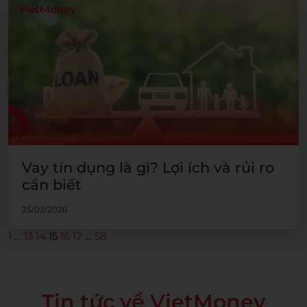
Vay tín dụng là gì? Lợi ích và rủi ro
cần biết
25/03/2026
1
…
13
14
15
16
17
…
58
Tin tức về VietMoney